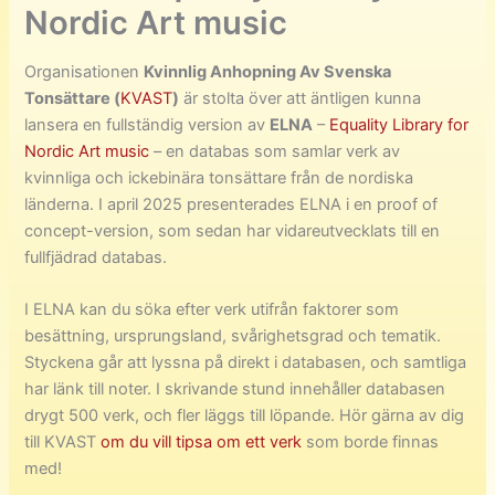
Nordic Art music
Organisationen
Kvinnlig Anhopning Av Svenska
Tonsättare (
KVAST
)
är stolta över att äntligen kunna
lansera en fullständig version av
ELNA
–
Equality Library for
Nordic Art music
– en databas som samlar verk av
kvinnliga och ickebinära tonsättare från de nordiska
länderna. I april 2025 presenterades ELNA i en proof of
concept-version, som sedan har vidareutvecklats till en
fullfjädrad databas.
I ELNA kan du söka efter verk utifrån faktorer som
besättning, ursprungsland, svårighetsgrad och tematik.
Styckena går att lyssna på direkt i databasen, och samtliga
har länk till noter. I skrivande stund innehåller databasen
drygt 500 verk, och fler läggs till löpande. Hör gärna av dig
till KVAST
om du vill tipsa om ett verk
som borde finnas
med!