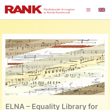
Hoppa
till
Main
innehåll
Menu
ELNA – Equality Library for