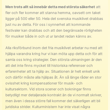
Men trots allt så innebär detta med största säkerhet
att
fler och fler kommer att stanna hemma, oavsett om taket
ligger på 500 eller 50. Hela det svenska musiklivet drabbas
just nu av detta. För oss i synnerhet att kommande
festivaler kan drabbas och att den begränsade rörligheten
för musiker både in och ut ur landet redan känns av.
Alla riksförbund inom det fria musiklivet arbetar nu med att
hjälpa varandra kring hur vi kan möta upp detta och för att
samla oss kring strategier. Den största utmaningen är den
att det inte finns mycket till historiska referenser och
erfarenheter att ta hjälp av. Situationen är helt enkelt unik
och därför måste alla hjälpas åt. Än så länge råder en stor
ovisshet kring kompensationer för musik- och
kultursektorn. Vid stora scener och bokningar finns
betydligt mer detaljerade kontrakt än de vi normalt skriver,
men även i dessa större fall kommer det säkerligen att bli
juridiska strider. Kulturministern har inte visat några