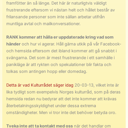
framfötter än så länge. Det här är naturligtvis väldigt
frustrerande eftersom vi nästan helt och hållet består av
frilansande personer som inte sällan arbetar utifrån
muntliga avtal och mailkonversationer.
RANK kommer att hålla er uppdaterade kring vad som
händer
och hur vi agerar. Håll gärna utkik på vår Facebook-
och hemsida eftersom det ibland kommer att gå snabbt i
svängarna. Det som är mest frustrerande i ett samhälle i
panikläge är att rykten och spekulationer blir fakta och
tolkas som antingen hopp eller domedag.
Detta är vad Kulturrådet säger idag
20-03-13, vilket inte är
lika tydligt som exempelvis Norges kulturråd, som på deras
hemsida redan nu bedyrar att det inte kommer att krävas
återbetalningsskyldighet under dessa extrema
omständigheter. Men vi tror inte det behöver betyda oro.
Tveka inte att ta kontakt med oss
när det handlar om