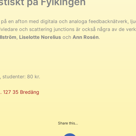
tiskt på Fylkingen
t på en afton med digitala och analoga feedbacknätverk, ljud
vledare och scattering junctions är också några av de verkt
llström
,
Liselotte Norelius
och
Ann Rosén
.
 studenter: 80 kr.
. 127 35 Bredäng
Share this…