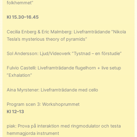
folkhemmet”
Kl 15.30–16.45
Cecilia Enberg & Eric Malmberg: Liveframträdande ”Nikola
Tesla’s mysterious theory of pyramids”
Sol Andersson: Ljud/Videoverk ”Tystnad – en förstudie”
Fulvio Castelli: Liveframträdande flugelhorn + live setup
”Exhalation”
Aina Myrstener: Liveframträdande med cello
Program scen 3: Workshoprummet
Kl 12–13
piak: Prova på interaktion med ringmodulator och testa
hemmagjorda instrument