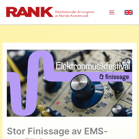
Hoppa
till
Main
innehåll
Menu
Stor Finissage av EMS-