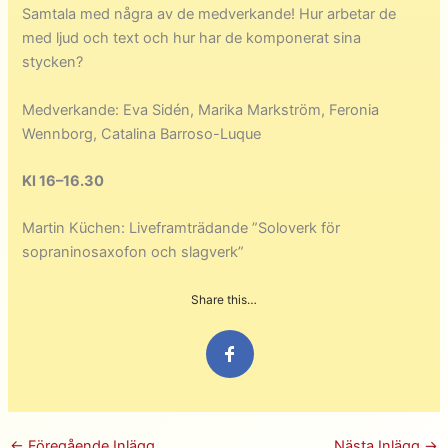
Samtala med några av de medverkande! Hur arbetar de
med ljud och text och hur har de komponerat sina
stycken?
Medverkande: Eva Sidén, Marika Markström, Feronia
Wennborg, Catalina Barroso-Luque
Kl 16–16.30
Martin Küchen: Liveframträdande ”Soloverk för
sopraninosaxofon och slagverk”
Share this…
←
Föregående Inlägg
Nästa Inlägg
→