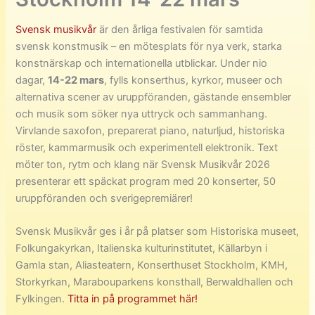
Svensk musikvår
är den årliga festivalen för samtida
svensk konstmusik – en mötesplats för nya verk, starka
konstnärskap och internationella utblickar. Under nio
dagar,
14-22 mars
, fylls konserthus, kyrkor, museer och
alternativa scener av uruppföranden, gästande ensembler
och musik som söker nya uttryck och sammanhang.
Virvlande saxofon, preparerat piano, naturljud, historiska
röster, kammarmusik och experimentell elektronik. Text
möter ton, rytm och klang när Svensk Musikvår 2026
presenterar ett späckat program med 20 konserter, 50
uruppföranden och sverigepremiärer!
Svensk Musikvår ges i år på platser som Historiska museet,
Folkungakyrkan, Italienska kulturinstitutet, Källarbyn i
Gamla stan, Aliasteatern, Konserthuset Stockholm, KMH,
Storkyrkan, Marabouparkens konsthall, Berwaldhallen och
Fylkingen.
Titta in på programmet här!